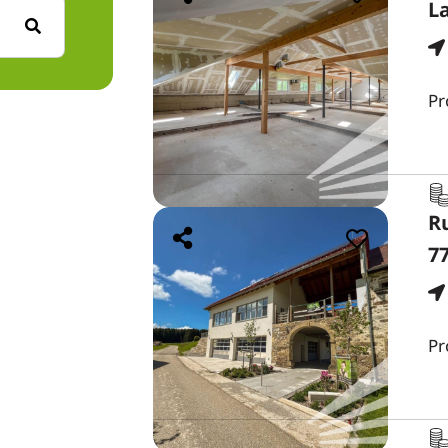
L
Pr
R
7
Pr