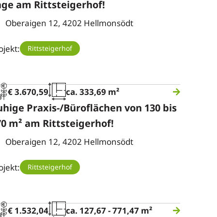
age am Rittsteigerhof!
Oberaigen 12, 4202 Hellmonsödt
ojekt:
Rittsteigerhof
€ 3.670,59
ca. 333,69 m²
uhige Praxis-/Büroflächen von 130 bis
70 m² am Rittsteigerhof!
Oberaigen 12, 4202 Hellmonsödt
ojekt:
Rittsteigerhof
€ 1.532,04
ca. 127,67 - 771,47 m²