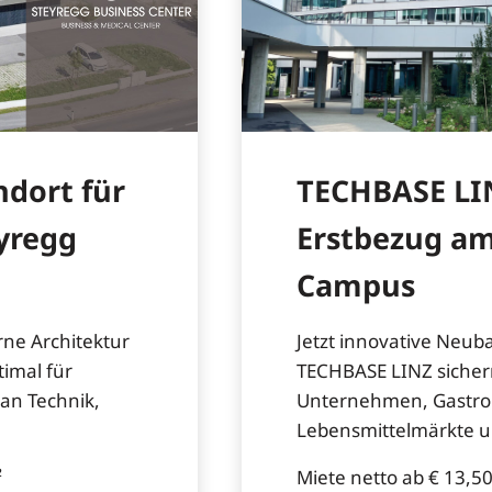
ndort für
TECHBASE LI
yregg
Erstbezug am
Campus
rne Architektur
Jetzt innovative Neub
timal für
TECHBASE LINZ sichern
an Technik,
Unternehmen, Gastro
Lebensmittelmärkte u
²
Miete netto ab € 13,5