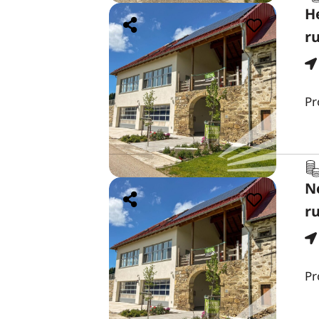
H
r
Pr
N
r
Pr