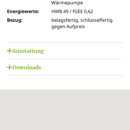
Wärmepumpe
Energiewerte:
HWB 49 / fGEE 0,62
Bezug:
belagsfertig, schlüsselfertig
gegen Aufpreis
Ausstattung
Photovoltaik-Anlage
Downloads
Sonnenschutz
Projektfolder Am Türnbergfeld
Vorbereitung für E-Ladestation
Preisliste Am Türnbergfeld
Video-Gegensprechanlage
Verkaufspläne Am Türnbergfeld
Regenwasserzisterne 3000 Liter
Bau Und Ausstattungsbeschreibung Am
Türnbergfeld