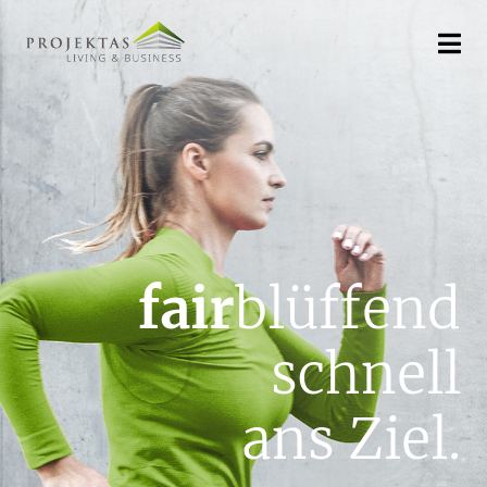
fair
blüffend
schnell
ans Ziel.