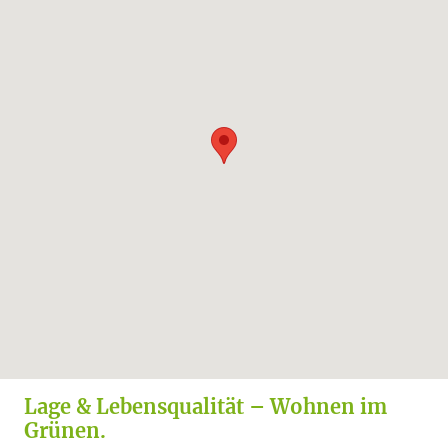
Bau Und Ausstattungsbeschreibung Green
Video-Gegensprechanlage
Living Türnberg
Regenwasser-Zisternen
Optionale Carports bei 8 Stellplätzen
Lage & Lebensqualität – Wohnen im
Grünen.