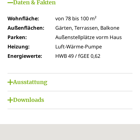
Daten & Fakten
Wohnfläche:
von 78 bis 100 m²
Außenflächen:
Gärten, Terrassen, Balkone
Parken:
Außenstellplätze vorm Haus
Heizung:
Luft-Wärme-Pumpe
Energiewerte:
HWB 49 / fGEE 0,62
Ausstattung
Photovoltaik-Anlage
Downloads
Vorbereitung für E-Ladestation
Folder Green Living Türnberg
elektrischer Sonnenschutz mit
Preisliste Green Living Türnberg
Funkfernbedienung
Verkaufspläne Green Living Türnberg
Fußbodenheizung mit Luft-Wärme-Pumpe