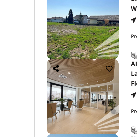
W
Pr
A
L
Fl
Pr