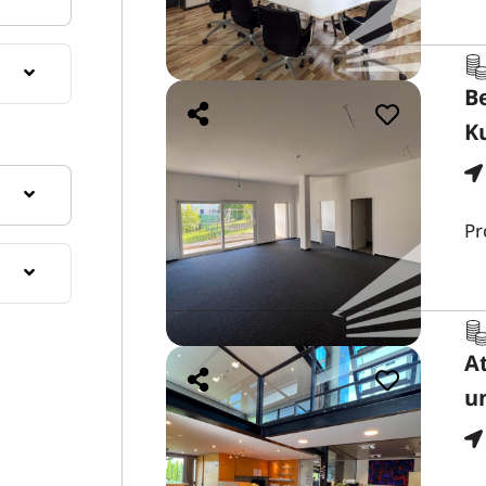
B
K
Pr
A
u