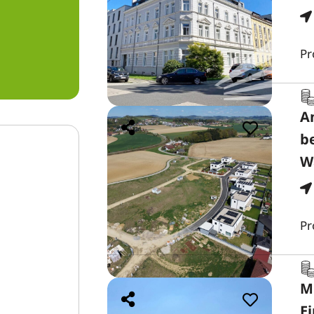
Pr
A
b
W
Pr
M
E