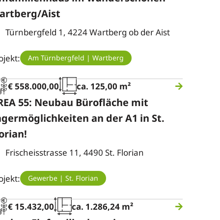
artberg/Aist
Türnbergfeld 1, 4224 Wartberg ob der Aist
ojekt:
Am Türnbergfeld | Wartberg
€ 558.000,00
ca. 125,00 m²
REA 55: Neubau Bürofläche mit
agermöglichkeiten an der A1 in St.
orian!
Frischeisstrasse 11, 4490 St. Florian
ojekt:
Gewerbe | St. Florian
€ 15.432,00
ca. 1.286,24 m²