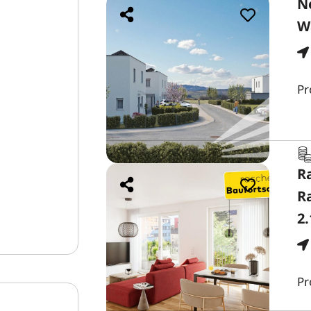
N
W
Pr
R
R
2.
Pr