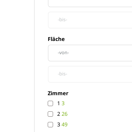
-bis-
Fläche
-von-
-bis-
Zimmer
1
3
2
26
3
49