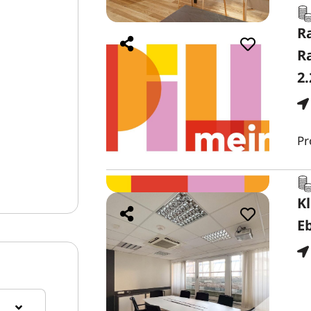
R
R
2.
Pr
Kl
E