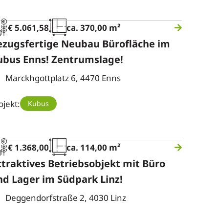
€ 5.061,58
ca. 370,00 m²
ezugsfertige Neubau Bürofläche im
ubus Enns! Zentrumslage!
Marckhgottplatz 6, 4470 Enns
ojekt:
Kubus
€ 1.368,00
ca. 114,00 m²
ttraktives Betriebsobjekt mit Büro
nd Lager im Südpark Linz!
Deggendorfstraße 2, 4030 Linz