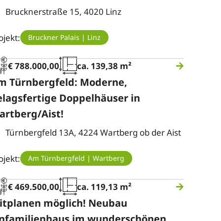
Brucknerstraße 15, 4020 Linz
ojekt:
Bruckner Palais | Linz
€ 788.000,00
ca. 139,38 m²
m Türnbergfeld: Moderne,
elagsfertige Doppelhäuser in
artberg/Aist!
Türnbergfeld 13A, 4224 Wartberg ob der Aist
ojekt:
Am Türnbergfeld | Wartberg
€ 469.500,00
ca. 119,13 m²
itplanen möglich! Neubau
infamilienhaus im wunderschönen