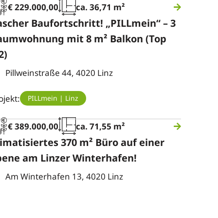
€ 229.000,00
ca. 36,71 m²
ascher Baufortschritt! „PILLmein“ – 3
aumwohnung mit 8 m² Balkon (Top
2)
Pillweinstraße 44, 4020 Linz
ojekt:
PILLmein | Linz
€ 389.000,00
ca. 71,55 m²
imatisiertes 370 m² Büro auf einer
bene am Linzer Winterhafen!
Am Winterhafen 13, 4020 Linz