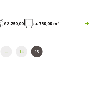
€ 8.250,00
ca. 750,00 m²
14
…
15