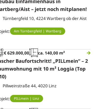
eubau Einfamilienhaus in
artberg/Aist – jetzt noch mitplanen!
Türnbergfeld 10, 4224 Wartberg ob der Aist
ojekt:
Am Türnbergfeld | Wartberg
€ 629.000,00
ca. 140,00 m²
ascher Baufortschritt! „PILLmein“ – 2
aumwohnung mit 10 m² Loggia (Top
10)
Pillweinstraße 44, 4020 Linz
ojekt:
PILLmein | Linz