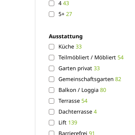
4
43
5+
27
Ausstattung
Küche
33
Teilmöbliert / Möbliert
54
Garten privat
33
Gemeinschaftsgarten
82
Balkon / Loggia
80
Terrasse
54
Dachterrasse
4
Lift
139
Barrierefrei
91