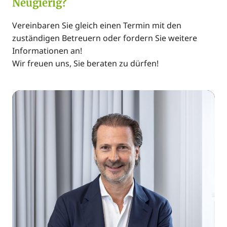
Neugierig?
Individuell
netto:
Lage:
Nebenkosten
€ 250,00
Vereinbaren Sie gleich einen Termin mit den
gesamt netto:
Stadtzentrum
zuständigen Betreuern oder fordern Sie weitere
Sonstiges:
€ 29,17
Informationen an!
Bauweise / Nutzung:
Wir freuen uns, Sie beraten zu dürfen!
USt.
€ 50,00
Denkmalgeschützt, Altbau, Nicht barrierefrei
Betriebskosten:
Ausstattung:
Betriebskosten
€ 300,00
DV Verkabelung, Möbliert, Öffenbare Fenster,
brutto:
Bodenbelag: PVC, Sonnenschutz innen
Gesamtmiete
€ 300,00
Öffentliche Anbindung:
brutto:
Strassenbahn, Bus
Kaution:
€ 5.000,00