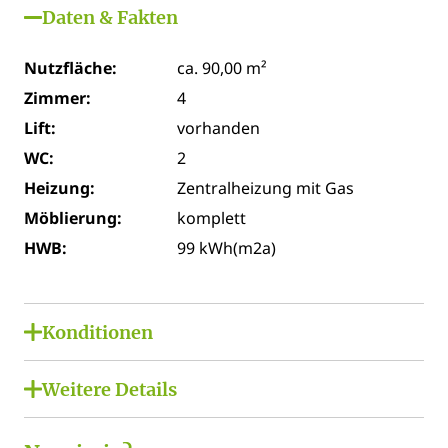
Daten & Fakten
Nutzfläche:
ca. 90,00 m²
Zimmer:
4
Lift:
vorhanden
WC:
2
Heizung:
Zentralheizung mit Gas
Möblierung:
komplett
HWB:
99 kWh(m2a)
Konditionen
Miete netto:
€ 1.250,00
Weitere Details
Miete brutto:
€ 0,00
Klimaanlage:
Betriebskosten
€ 220,83