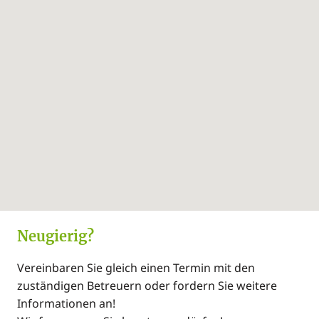
Strassenbahn, Bus
Betriebskosten
€ 342,00
brutto:
Gesamtmiete
€ 1.182,00
brutto:
Kaution:
€ 3.600,00
Neugierig?
Vereinbaren Sie gleich einen Termin mit den
zuständigen Betreuern oder fordern Sie weitere
Informationen an!