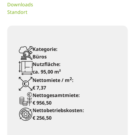
Downloads
Standort
Kategorie:
Büros
Nutzfläche:
ca. 95,00 m²
2
Nettomiete / m
:
€ 7,37
Nettogesamtmiete:
€ 956,50
Nettobetriebskosten:
€ 256,50