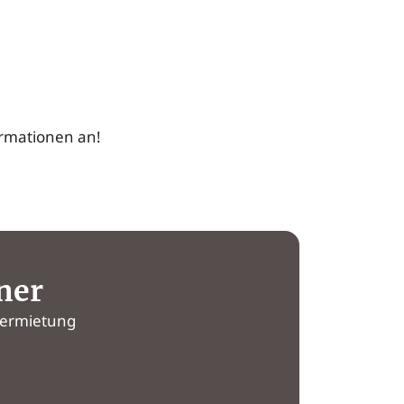
ormationen an!
ner
Vermietung