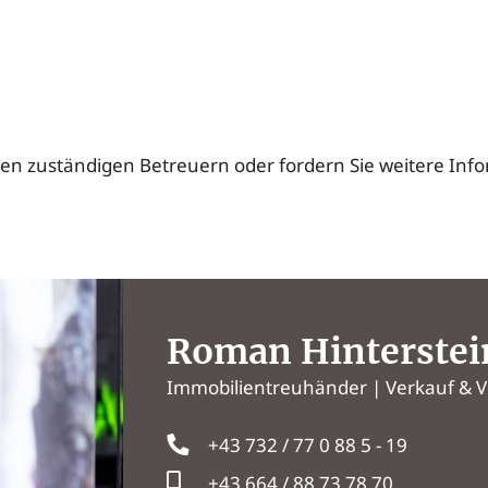
den zuständigen Betreuern oder fordern Sie weitere Inf
Roman Hinterstei
Immobilientreuhänder | Verkauf & 
+43 732 / 77 0 88 5 - 19
+43 664 / 88 73 78 70