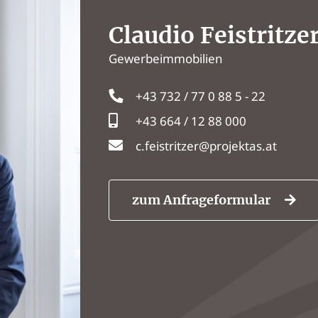
Claudio Feistritze
Gewerbeimmobilien
+43 732 / 77 0 88 5 - 22
+43 664 / 12 88 000
c.feistritzer@projektas.at
zum Anfrageformular