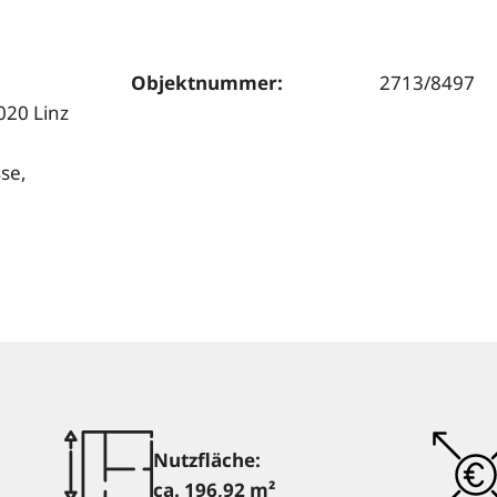
Objektnummer:
2713/8497
020 Linz
sse,
Nutzfläche:
ca. 196,92 m²