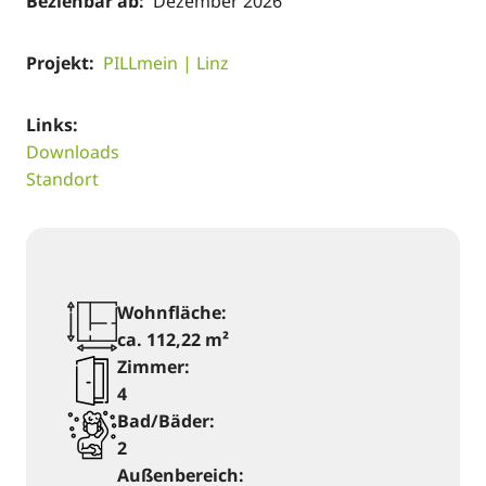
Beziehbar ab:
Dezember 2026
Projekt:
PILLmein | Linz
Links:
Downloads
Standort
Wohnfläche:
ca. 112,22 m²
Zimmer:
4
Bad/Bäder:
2
Außenbereich: