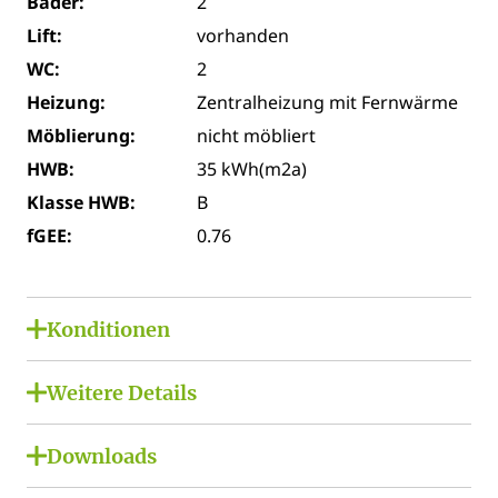
Bäder:
2
Lift:
vorhanden
WC:
2
Heizung:
Zentralheizung mit Fernwärme
Möblierung:
nicht möbliert
HWB:
35 kWh(m2a)
Klasse HWB:
B
fGEE:
0.76
Konditionen
Kaufpreis:
€ 649.000,00
Weitere Details
Provision brutto:
€ 23.364,00
Garten / Dachterrasse / Wintergarten:
Downloads
Gemeinschaftsgarten