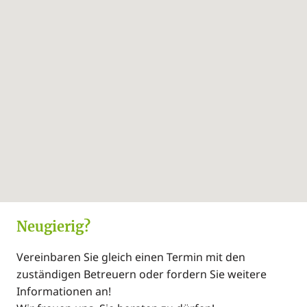
Bau- und Ausstattungsbeschreibung Am Obstgarten
Ausstattung:
Medienlink:
Sonnenschutz, Klimaanlage Zentral, Wasch-
Trockenraum, Gegensprechanlage
Projektfolder
Öffentliche Anbindung:
Strassenbahn, Bus
Neugierig?
Vereinbaren Sie gleich einen Termin mit den
zuständigen Betreuern oder fordern Sie weitere
Informationen an!