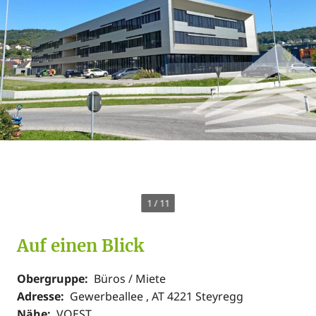
1
/
11
Auf einen Blick
Obergruppe:
Büros / Miete
Adresse:
Gewerbeallee , AT 4221 Steyregg
Nähe:
VOEST,