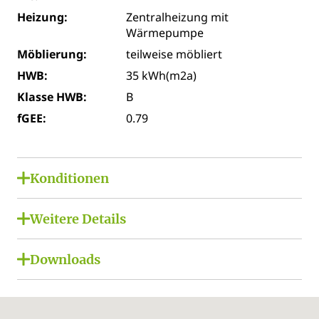
Heizung:
Zentralheizung mit
Wärmepumpe
Möblierung:
teilweise möbliert
HWB:
35 kWh(m2a)
Klasse HWB:
B
fGEE:
0.79
Konditionen
Miete netto:
€ 500,00
Weitere Details
USt. Miete:
€ 100,00
Klimaanlage:
Miete brutto:
€ 600,00
Downloads
Individuell
Gesamtmiete
€ 600,00
PDFs:
Lage:
brutto:
Stadtrand, Sonnige Lage
Planskizze Bürooptionen klein