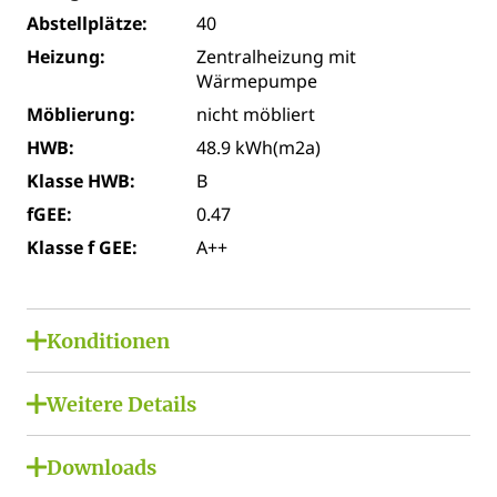
Abstellplätze:
40
Heizung:
Zentralheizung mit
Wärmepumpe
Möblierung:
nicht möbliert
HWB:
48.9 kWh(m2a)
Klasse HWB:
B
fGEE:
0.47
Klasse f GEE:
A++
Konditionen
Miete netto:
€ 1.276,70
Weitere Details
USt. Miete:
€ 255,34
Lage:
Miete brutto:
€ 1.532,04
Downloads
Grünlage, Waldrandlage, Ländliche Lage, Sonnige