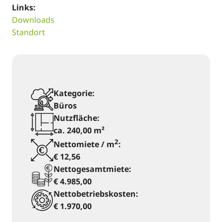
Links:
Downloads
Standort
Kategorie:
Büros
Nutzfläche:
ca. 240,00 m²
2
Nettomiete / m
:
€ 12,56
Nettogesamtmiete:
€ 4.985,00
Nettobetriebskosten:
€ 1.970,00