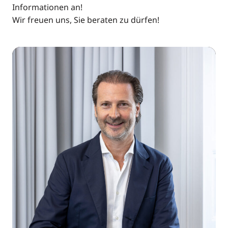
Betriebskosten:
Serverraum, Bodenbelag: Teppichfliesen,
Informationen an!
Betriebskosten
Sonnenschutz aussen
€ 6.315,88
Wir freuen uns, Sie beraten zu dürfen!
brutto:
Öffentliche Anbindung:
Bus
Gesamtmiete
€ 37.895,26
brutto: