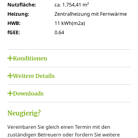
Nutzfläche:
ca. 1.754,41 m²
Heizung:
Zentralheizung mit Fernwärme
HWB:
11 kWh(m2a)
fGEE:
0.64
Konditionen
Miete netto:
€ 26.316,15
Weitere Details
USt. Miete:
€ 5.263,23
Lage:
Miete brutto:
€ 31.579,38
Downloads
Stadtzentrum
Betriebskosten
€ 5.263,23
PDFs:
Bauweise / Nutzung:
netto:
Neugierig?
Räume veränderbar
Bürofläche 2. OG, Grundriss Allgemein
Nebenkosten
€ 5.263,23
gesamt netto:
Ausstattung:
Vereinbaren Sie gleich einen Termin mit den
Bürofläche 3.OG, Grundriss Allgemein
USt.
€ 1.052,65
DV Verkabelung, Teeküche, Klimaanlage Zentral,
zuständigen Betreuern oder fordern Sie weitere