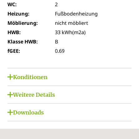
WC:
2
Heizung:
Fußbodenheizung
Möblierung:
nicht möbliert
HWB:
33 kWh(m2a)
Klasse HWB:
B
fGEE:
0.69
Konditionen
Kaufpreis:
€ 599.000,00
Weitere Details
Provision brutto:
€ 21.564,00
Garten / Dachterrasse / Wintergarten:
Downloads
Gemeinschaftsgarten
PDFs:
Lage:
Stadtzentrum, Sonnige Lage
Folder Gartenstraße