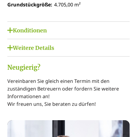
Grundstückgröße:
4.705,00 m²
Konditionen
Kaufpreis:
€ 3.300.000,00
Weitere Details
Provision brutto:
€ 118.800,00
Lage:
Neugierig?
Stadtrand, Villengegend, Grünlage, Ländliche Lage,
Sonnige Lage
Vereinbaren Sie gleich einen Termin mit den
Bauweise / Nutzung:
zuständigen Betreuern oder fordern Sie weitere
Ländliche Lage
Informationen an!
Wir freuen uns, Sie beraten zu dürfen!
Öffentliche Anbindung:
Bus