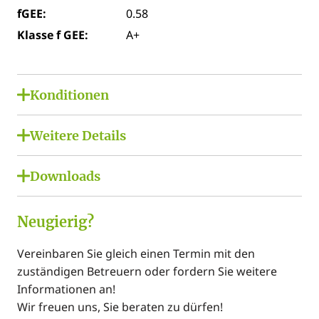
fGEE:
0.58
Klasse f GEE:
A+
Konditionen
Kaufpreis:
Preis auf Anfrage
Weitere Details
Kaufpreis/m²:
Preis auf Anfrage
Klimaanlage:
Provision netto:
Preis auf Anfrage
Downloads
Individuell
Betriebskosten
€ 1.104,00
PDFs:
Lage:
netto:
Neugierig?
Stadtzentrum
Lageansicht_ Büro Kaisergasse
USt.
€ 220,80
Betriebskosten:
Bauweise / Nutzung:
Vereinbaren Sie gleich einen Termin mit den
Planskizze
Betriebskosten
€ 1.324,80
Räume veränderbar, Energietyp: Neubaustandard,
zuständigen Betreuern oder fordern Sie weitere
brutto:
Neubau
Informationen an!
Wir freuen uns, Sie beraten zu dürfen!
Ausstattung: