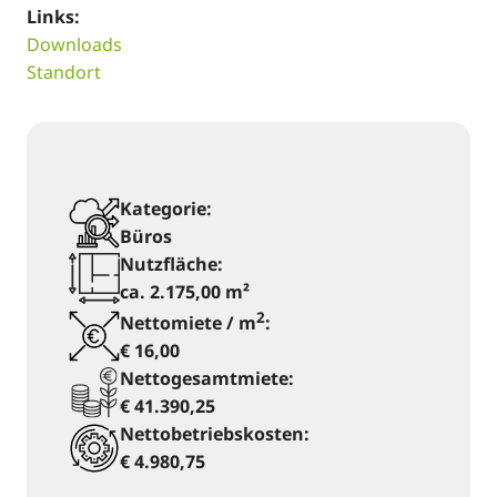
Links:
Downloads
Standort
Kategorie:
Büros
Nutzfläche:
ca. 2.175,00 m²
2
Nettomiete / m
:
€ 16,00
Nettogesamtmiete:
€ 41.390,25
Nettobetriebskosten:
€ 4.980,75