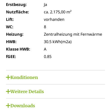
Erstbezug:
Ja
Nutzfläche:
ca. 2.175,00 m²
Lift:
vorhanden
WC:
8
Heizung:
Zentralheizung mit Fernwärme
HWB:
30.5 kWh(m2a)
Klasse HWB:
A
fGEE:
0.85
Konditionen
Miete netto:
€ 34.800,00
Weitere Details
USt. Miete:
€ 6.960,00
Lage:
Miete brutto:
€ 41.760,00
Downloads
Stadtzentrum