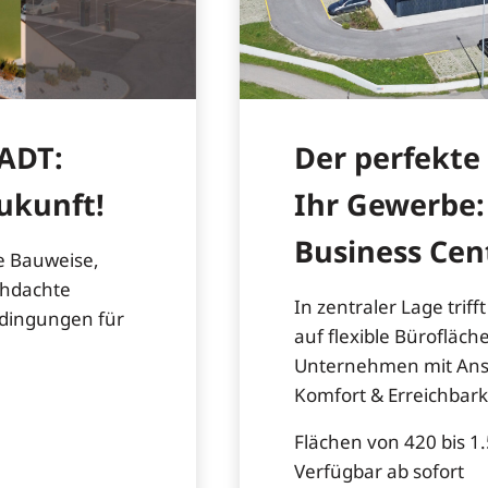
TADT:
Der perfekte
Zukunft!
Ihr Gewerbe:
Business Cen
te Bauweise,
chdachte
In zentraler Lage trif
edingungen für
auf flexible Bürofläch
Unternehmen mit Ans
Komfort & Erreichbark
Flächen von 420 bis 1
Verfügbar ab sofort